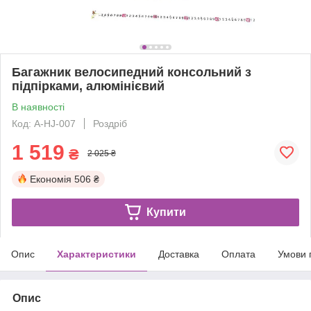
Багажник велосипедний консольний з
підпірками, алюмінієвий
В наявності
Код: А-HJ-007
Роздріб
1 519
₴
2 025 ₴
Економія
506 ₴
Купити
Опис
Характеристики
Доставка
Оплата
Умови 
Опис