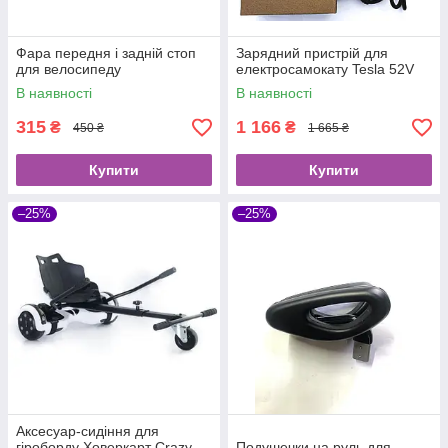
Фара передня і задній стоп
Зарядний пристрій для
для велосипеду
електросамокату Tesla 52V
В наявності
В наявності
315
1 166
₴
₴
450 ₴
1 665 ₴
Купити
Купити
–25%
–25%
Аксесуар-сидіння для
гіроборду Ховеркарт Crazy
Подушечки на руль для