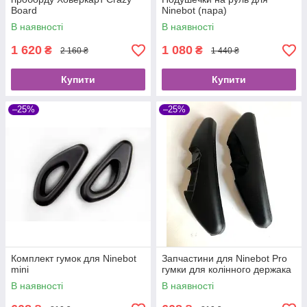
Board
Ninebot (пара)
В наявності
В наявності
1 620
1 080
₴
₴
2 160 ₴
1 440 ₴
Купити
Купити
–25%
–25%
Комплект гумок для Ninebot
Запчастини для Ninebot Pro
mini
гумки для колінного держака
В наявності
В наявності