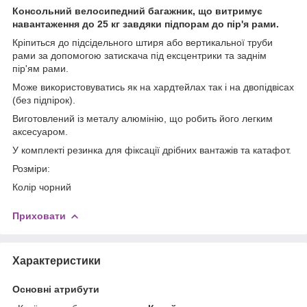
Консольний велосипедний багажник, що витримує
навантаження до 25 кг завдяки підпорам до пір'я рами.
Кріпиться до підсідельного штиря або вертикальної труби
рами за допомогою затискача під ексцентрики та заднім
пір'ям рами.
Може використовуватись як на хардтейлах так і на двопідвісах
(без підпірок).
Виготовлений із металу алюмінію, що робить його легким
аксесуаром.
У комплекті резинка для фіксації дрібних вантажів та катафот.
Розміри:
Колір чорний
Приховати
Характеристики
Основні атрибути