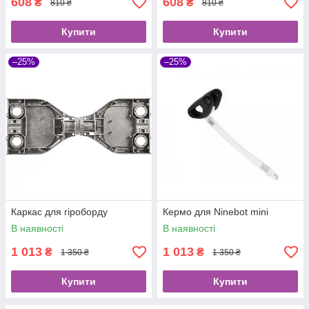
608
608
₴
₴
810 ₴
810 ₴
Купити
Купити
–25%
–25%
Каркас для гіроборду
Кермо для Ninebot mini
В наявності
В наявності
1 013
1 013
₴
₴
1 350 ₴
1 350 ₴
Купити
Купити