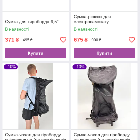
Сумка-рюкзак для
Сумка для гироборда 6,5"
електросамокату
В наявності
В наявності
371
675
₴
₴
495 ₴
900 ₴
Купити
Купити
–10%
–10%
Сумка-чохол для гіроборду
Сумка-чохол для гіроборду
універсальна (на розмір коліс
на колесах (на розмір коліс