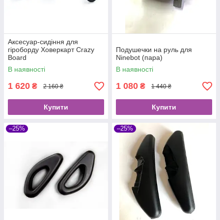
Аксесуар-сидіння для
гіроборду Ховеркарт Crazy
Подушечки на руль для
Board
Ninebot (пара)
В наявності
В наявності
1 620
1 080
₴
₴
2 160 ₴
1 440 ₴
Купити
Купити
–25%
–25%