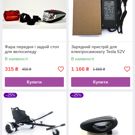
Фара передня і задній стоп
Зарядний пристрій для
для велосипеду
електросамокату Tesla 52V
В наявності
В наявності
315
1 166
₴
₴
450 ₴
1 665 ₴
Купити
Купити
–25%
–25%