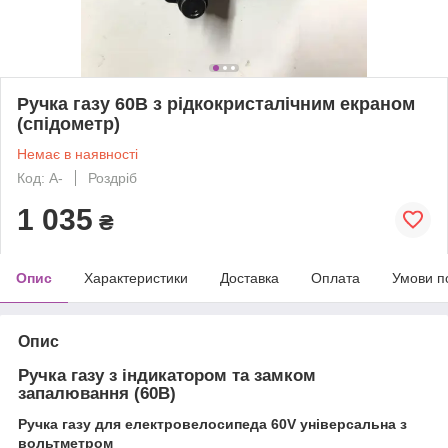
Ручка газу 60В з рідкокристалічним екраном
(спідометр)
Немає в наявності
Код: А-
Роздріб
1 035
₴
Опис
Характеристики
Доставка
Оплата
Умови п
Опис
Ручка газу з індикатором та замком
запалювання (60В)
Ручка газу для електровелосипеда 60V універсальна з
вольтметром