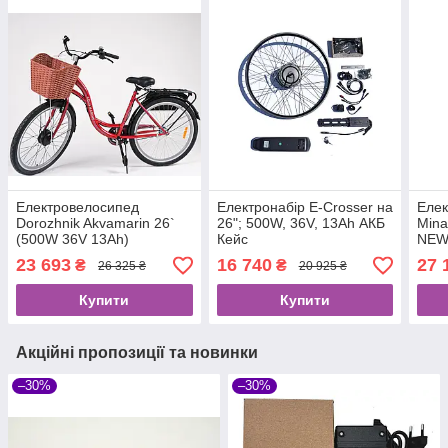
Електровелосипед
Електронабір E-Crosser на
Елек
Dorozhnik Akvamarin 26`
26"; 500W, 36V, 13Аh АКБ
Mina
(500W 36V 13Ah)
Кейс
NE
23 693
16 740
27 
₴
₴
26 325 ₴
20 925 ₴
Купити
Купити
Акційні пропозиції та новинки
–30%
–30%