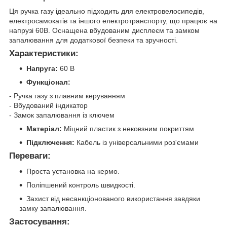
Ця ручка газу ідеально підходить для електровелосипедів,
електросамокатів та іншого електротранспорту, що працює на
напрузі 60В. Оснащена вбудованим дисплеєм та замком
запалювання для додаткової безпеки та зручності.
Характеристики:
Напруга:
60 В
Функціонал:
- Ручка газу з плавним керуванням
- Вбудований індикатор
- Замок запалювання із ключем
Матеріал:
Міцний пластик з нековзним покриттям
Підключення:
Кабель із універсальними роз'ємами
Переваги:
Проста установка на кермо.
Поліпшений контроль швидкості.
Захист від несанкціонованого використання завдяки
замку запалювання.
Застосування: