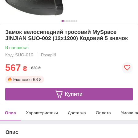
Замок велосипедний тросовий MySpace
JINJIAN SUO-002 (12x1200) Кодовий 5 значок
В наявності
Код: SUO-010
Роздріб
567
₴
630 ₴
Економія
63 ₴
Купити
Опис
Характеристики
Доставка
Оплата
Умови п
Опис