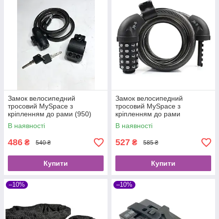
Замок велосипедний
Замок велосипедний
тросовий MySpace з
тросовий MySpace з
кріпленням до рами (950)
кріпленням до рами
В наявності
В наявності
486
527
₴
₴
540 ₴
585 ₴
Купити
Купити
–10%
–10%