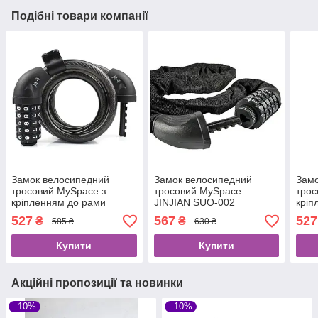
Подібні товари компанії
Замок велосипедний
Замок велосипедний
Замо
тросовий MySpace з
тросовий MySpace
трос
кріпленням до рами
JINJIAN SUO-002
кріп
(12x1200) Кодовий 5
527
567
527
₴
₴
585 ₴
630 ₴
значок
Купити
Купити
Акційні пропозиції та новинки
–10%
–10%