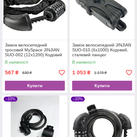
Замок велосипедний
Замок велосипедний JINJIAN
тросовий MySpace JINJIAN
SUO-010 (6x1000) Кодовий,
SUO-002 (12x1200) Кодовий
сталевий ланцюг
5 значок
В наявності
В наявності
567
1 053
₴
₴
630 ₴
1 170 ₴
Купити
Купити
–10%
–10%