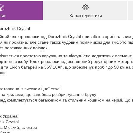
пис
Характеристики
rozhnik Crystal
йний електровелосипед Dorozhnik Crystal приваблює оригінальним
 як прокатна, але стане також чудовим помічником для тих, хто пі
я повсякденних поїздок.
дрізняється простотою керування та відсутністю додаткових елементі
портного засобу. Електровелосипед оснащений редукторним мотор-к
од та Li-ion батарей на 36V 16Ah, що забезпечує пробіг до 50 км н
ини.
отовлена із високоміцної сталі
а крилами, що запобігає розбризкуванню бруду
ед комплектується багажником та стильним кошиком на кермі, що 
к Україна
ik Crystal
а Міський, Електро
 Сталь