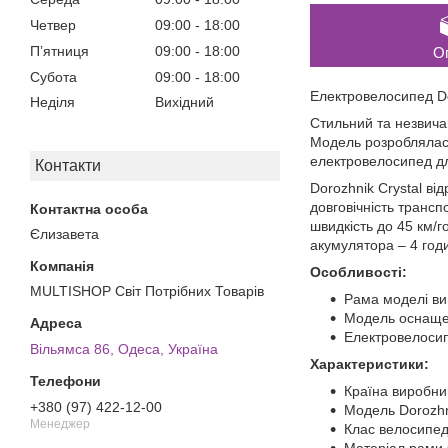
Четвер
09:00
18:00
Пʼятниця
09:00
18:00
О
Субота
09:00
18:00
Електровелосипед Do
Неділя
Вихідний
Стильний та незвича
Модель розроблялася
електровелосипед дл
Контакти
Dorozhnik Crystal ві
довговічність транс
швидкість до 45 км/г
Єлизавета
акумулятора – 4 год
Особливості:
MULTISHOP Світ Потрібних Товарів
Рама моделі виг
Модель оснащен
Електровелосип
Вільямса 86, Одеса, Україна
Характеристики:
Країна виробни
+380 (97) 422-12-00
Модель Dorozhn
Менеджер
Клас велосипед
Матеріал рами