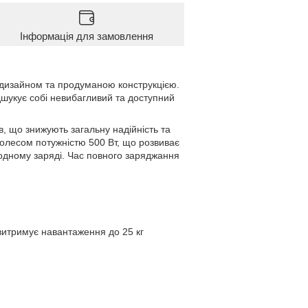
Інформація для замовлення
 дизайном та продуманою конструкцією.
дшукує собі невибагливий та доступний
в, що знижують загальну надійність та
олесом потужністю 500 Вт, що розвиває
а одному заряді. Час повного заряджання
витримує навантаження до 25 кг